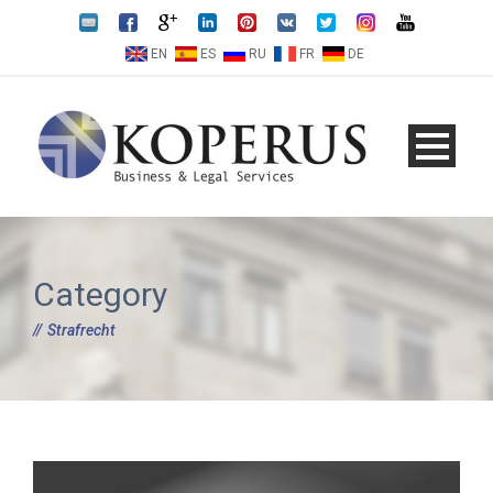
EN
ES
RU
FR
DE
Category
Strafrecht